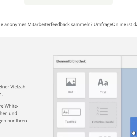
e anonymes Mitarbeiterfeedback sammeln? UmfrageOnline ist dafü
ner Vielzahl
n.
re White-
chen und
gen nur Ihren