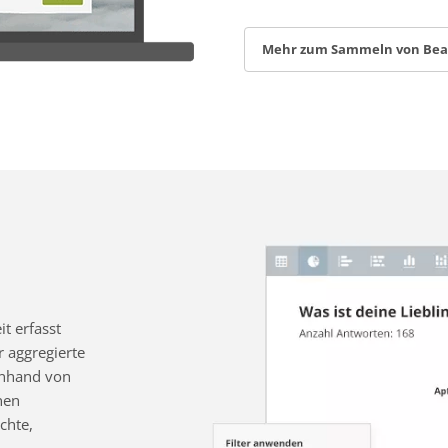
Mehr zum Sammeln von Be
t erfasst
 aggregierte
 anhand von
nen
chte,