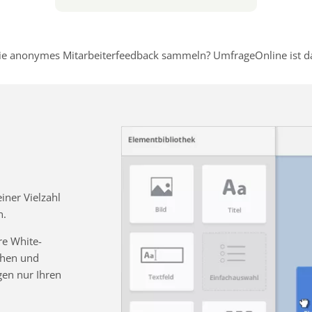
e anonymes Mitarbeiterfeedback sammeln? UmfrageOnline ist dafü
ner Vielzahl
n.
re White-
chen und
gen nur Ihren