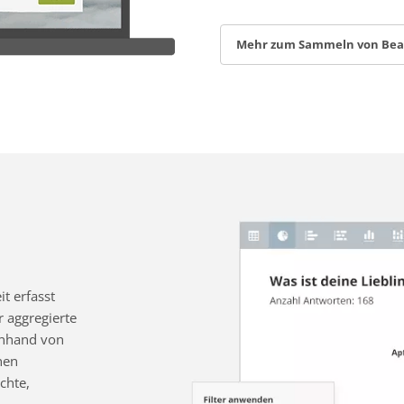
Mehr zum Sammeln von Be
t erfasst
 aggregierte
 anhand von
nen
chte,