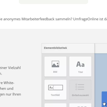
e anonymes Mitarbeiterfeedback sammeln? UmfrageOnline ist dafü
ner Vielzahl
n.
re White-
chen und
gen nur Ihren