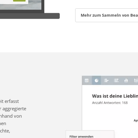
Mehr zum Sammeln von Be
t erfasst
 aggregierte
 anhand von
nen
chte,