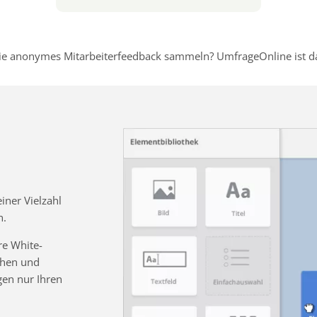
e anonymes Mitarbeiterfeedback sammeln? UmfrageOnline ist dafü
ner Vielzahl
n.
re White-
chen und
gen nur Ihren