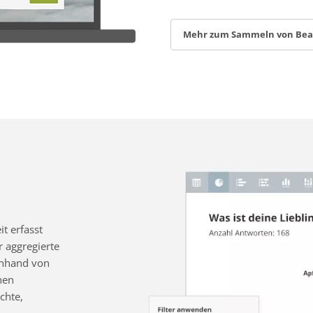
Mehr zum Sammeln von Be
t erfasst
 aggregierte
 anhand von
nen
chte,