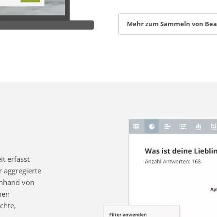
Mehr zum Sammeln von Be
t erfasst
 aggregierte
 anhand von
nen
chte,