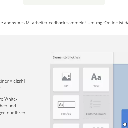
e anonymes Mitarbeiterfeedback sammeln? UmfrageOnline ist dafü
ner Vielzahl
n.
re White-
chen und
gen nur Ihren