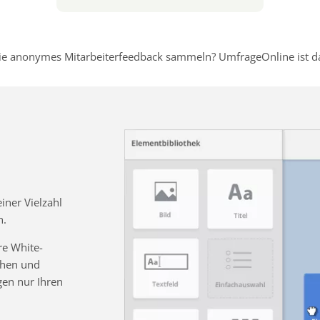
e anonymes Mitarbeiterfeedback sammeln? UmfrageOnline ist dafü
ner Vielzahl
n.
re White-
chen und
gen nur Ihren