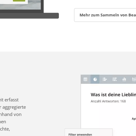
Mehr zum Sammeln von Be
t erfasst
 aggregierte
 anhand von
nen
chte,