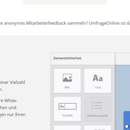
e anonymes Mitarbeiterfeedback sammeln? UmfrageOnline ist dafü
ner Vielzahl
n.
re White-
chen und
gen nur Ihren