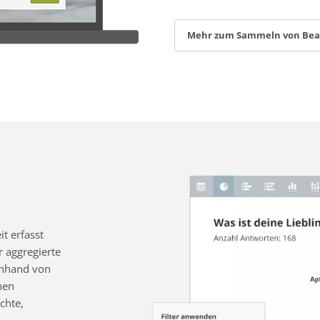
Mehr zum Sammeln von Be
t erfasst
 aggregierte
 anhand von
nen
chte,