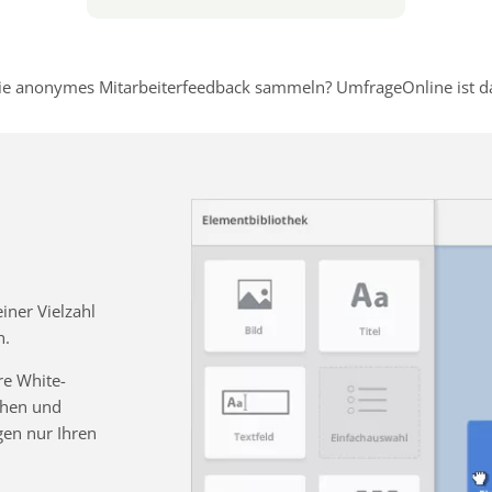
e anonymes Mitarbeiterfeedback sammeln? UmfrageOnline ist dafü
ner Vielzahl
n.
re White-
chen und
gen nur Ihren