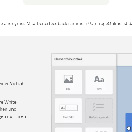
e anonymes Mitarbeiterfeedback sammeln? UmfrageOnline ist dafü
ner Vielzahl
n.
re White-
chen und
gen nur Ihren