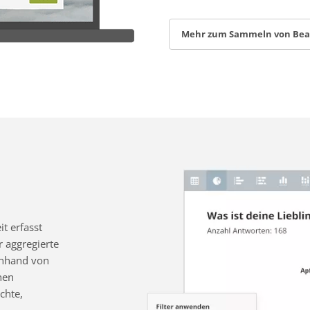
Mehr zum Sammeln von Be
t erfasst
 aggregierte
 anhand von
nen
chte,