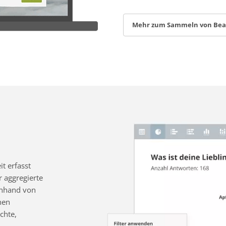
Mehr zum Sammeln von Be
t erfasst
 aggregierte
 anhand von
nen
chte,