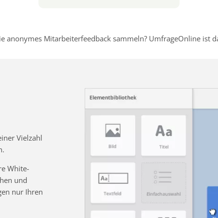
e anonymes Mitarbeiterfeedback sammeln? UmfrageOnline ist dafü
ner Vielzahl
n.
re White-
chen und
gen nur Ihren