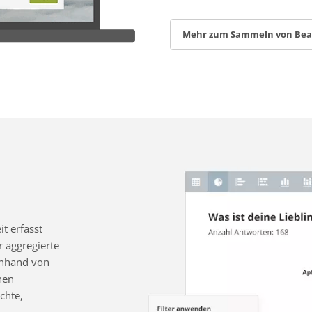
Mehr zum Sammeln von Be
t erfasst
 aggregierte
 anhand von
nen
chte,