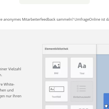
e anonymes Mitarbeiterfeedback sammeln? UmfrageOnline ist dafü
ner Vielzahl
n.
re White-
chen und
gen nur Ihren