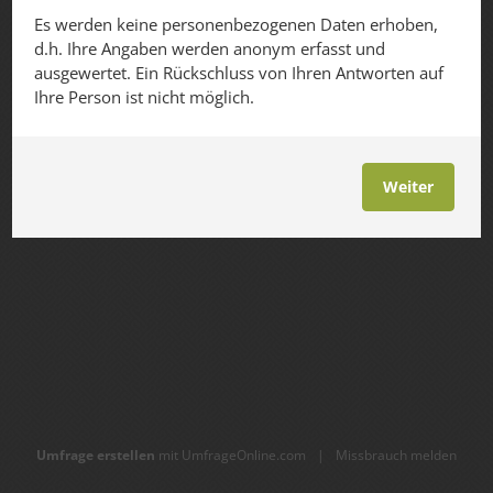
Es werden keine personenbezogenen Daten erhoben,
d.h. Ihre Angaben werden anonym erfasst und
ausgewertet. Ein Rückschluss von Ihren Antworten auf
Ihre Person ist nicht möglich.
Weiter
Umfrage erstellen
mit UmfrageOnline.com
|
Missbrauch melden