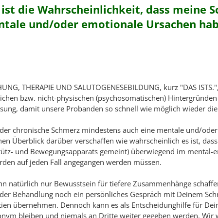
 ist die Wahrscheinlichkeit, dass meine 
tale und/oder emotionale Ursachen ha
NG, THERAPIE UND SALUTOGENESEBILDUNG, kurz "DAS ISTS.", b
erlichen bzw. nicht-physischen (psychosomatischen) Hintergründ
ösung, damit unsere Probanden so schnell wie möglich wieder die
jeder chronische Schmerz mindestens auch eine mentale und/ode
en Überblick darüber verschaffen wie wahrscheinlich es ist, da
 Stütz- und Bewegungsapparats gemeint) überwiegend im mental-e
erden auf jeden Fall angegangen werden müssen.
kann natürlich nur Bewusstsein für tiefere Zusammenhänge schaffe
oder Behandlung noch ein persönliches Gespräch mit Deinem Sc
tien übernehmen. Dennoch kann es als Entscheidunghilfe für Deine
onym bleiben und niemals an Dritte weiter gegeben werden. Wir 