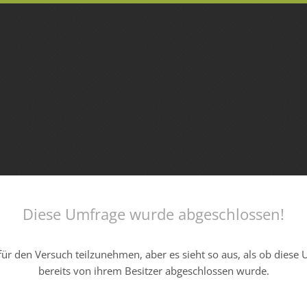
Diese Umfrage wurde abgeschlossen!
ür den Versuch teilzunehmen, aber es sieht so aus, als ob diese
bereits von ihrem Besitzer abgeschlossen wurde.