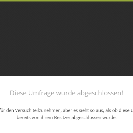
Diese Umfrage wurde abgeschlossen!
ür den Versuch teilzunehmen, aber es sieht so aus, als ob diese
bereits von ihrem Besitzer abgeschlossen wurde.