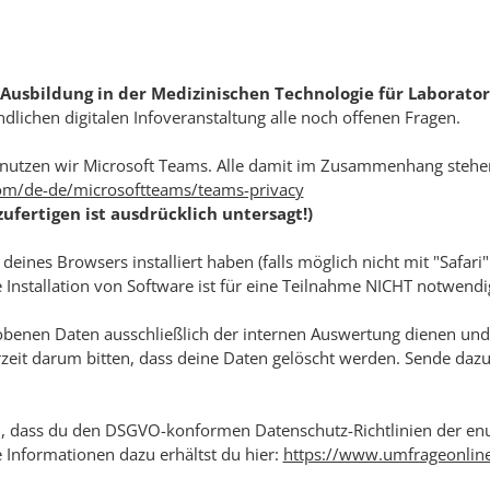
Ausbildung in der Medizinischen Technologie für Laborato
ndlichen digitalen Infoveranstaltung alle noch offenen Fragen.
nutzen wir Microsoft Teams. Alle damit im Zusammenhang steh
.com/de-de/microsoftteams/teams-privacy
fertigen ist ausdrücklich untersagt!)
n deines Browsers installiert haben (falls möglich nicht mit "Safa
Installation von Software ist für eine Teilnahme NICHT notwendi
rhobenen Daten ausschließlich der internen Auswertung dienen u
eit darum bitten, dass deine Daten gelöscht werden. Sende dazu b
t du, dass du den DSGVO-konformen Datenschutz-Richtlinien der 
Informationen dazu erhältst du hier: ​
https://www.umfrageonlin