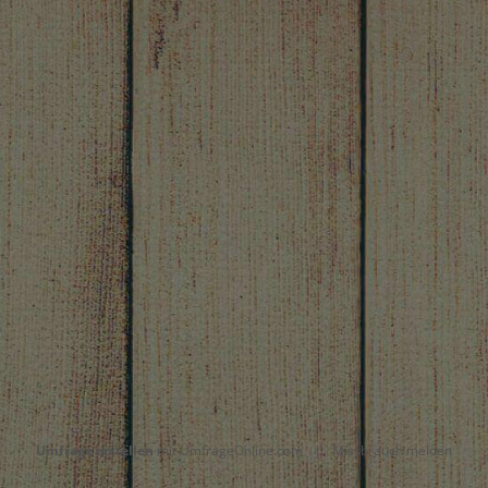
Umfrage erstellen
mit UmfrageOnline.com
|
Missbrauch melden