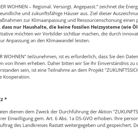
 WOHNEN – Regional. Versorgt. Angepasst.“ zeichnet die Energi
undliche und zukunftsfähige Häuser aus. Ziel dieser Auszeichnung
Maßnahmen zur Klimaanpassung und Ressourcenschonung einen p
, dass nur Haushalte, die keine fossilen Heizsysteme (wie 
itiative möchten wir Vorbilder sichtbar machen, die durch innova
ur Anpassung an den Klimawandel leisten.
OHNEN" teilzunehmen, ist es erforderlich, dass Sie den Daten
n von Ihnen erheben. Daher bitten wir Sie Ihr Einverständnis zu d
inverstanden sein, ist eine Teilnahme an dem Projekt "ZUKUNFTSS
e Kooperation.
tz
*
ten dienen dem Zweck der Durchführung der Aktion "ZUKUNFTS
hrer Einwilligung gem. Art. 6 Abs. 1a DS-GVO erhoben. Ihre per
trag des Landkreises Rastatt weitergegeben und gespeichert. Der