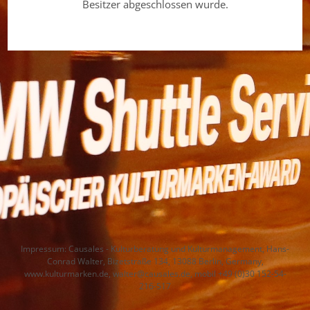
Besitzer abgeschlossen wurde.
Impressum: Causales - Kulturberatung und Kulturmanagement, Hans-
Conrad Walter, Bizetstraße 134, 13088 Berlin, Germany,
www.kulturmarken.de
,
walter@causales.de
, mobil +49 (0)30 152-54-
216-517