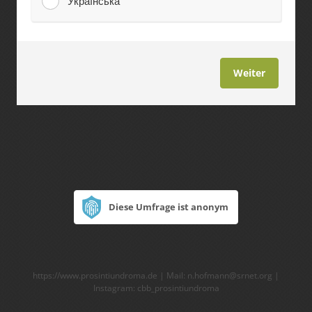
Українська
Weiter
Diese Umfrage ist anonym
https://www.prosintiundroma.de
| Mail:
n.hofmann@srnet.org
|
Instagram: cbb_prosintiundroma