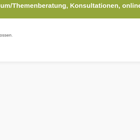
uium/Themenberatung, Konsultationen, onlin
lossen.