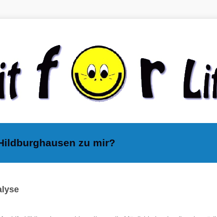
e Hildburghausen zu mir?
alyse