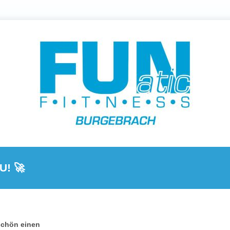
Den Anfang machst DU! 🚀
schön einen