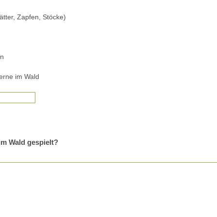
tter, Zapfen, Stöcke)
en
gerne im Wald
im Wald gespielt?