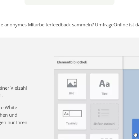
e anonymes Mitarbeiterfeedback sammeln? UmfrageOnline ist dafü
ner Vielzahl
n.
re White-
chen und
gen nur Ihren