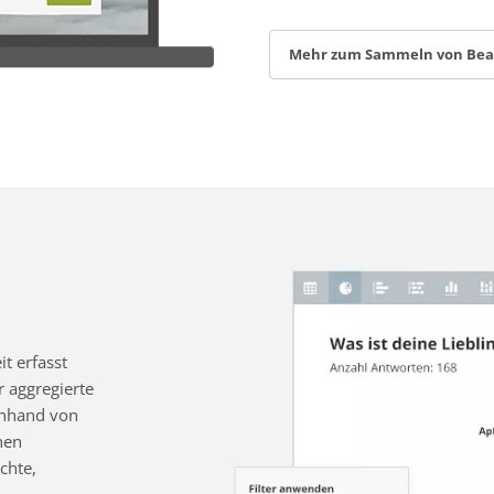
Mehr zum Sammeln von Be
t erfasst
 aggregierte
 anhand von
nen
chte,