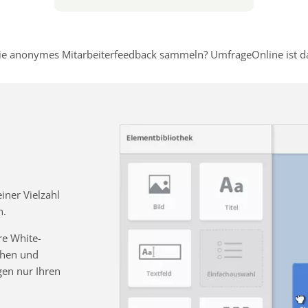
e anonymes Mitarbeiterfeedback sammeln? UmfrageOnline ist dafü
ner Vielzahl
n.
re White-
chen und
gen nur Ihren