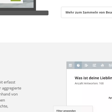
Mehr zum Sammeln von Be
t erfasst
 aggregierte
 anhand von
nen
chte,