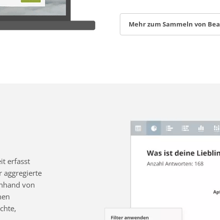
Mehr zum Sammeln von Be
t erfasst
 aggregierte
 anhand von
nen
chte,