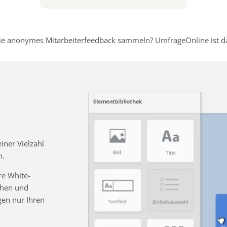
e anonymes Mitarbeiterfeedback sammeln? UmfrageOnline ist dafü
ner Vielzahl
n.
re White-
chen und
gen nur Ihren