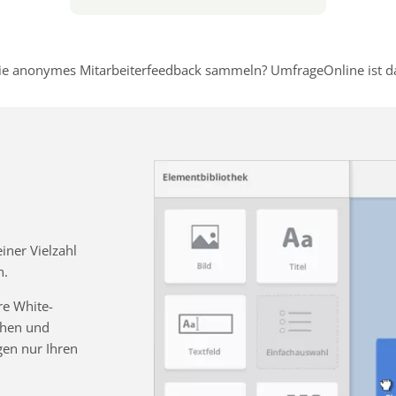
e anonymes Mitarbeiterfeedback sammeln? UmfrageOnline ist dafü
ner Vielzahl
n.
re White-
chen und
gen nur Ihren