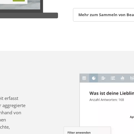
Mehr zum Sammeln von Be
t erfasst
 aggregierte
 anhand von
nen
chte,