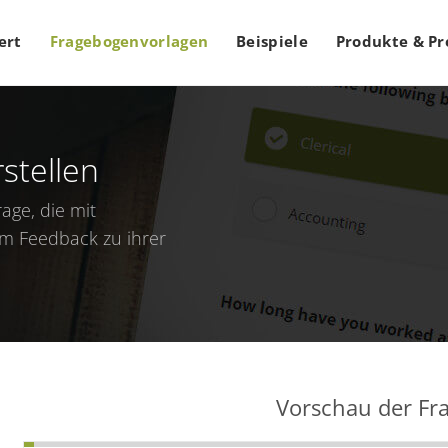
ert
Fragebogenvorlagen
Beispiele
Produkte & Pr
stellen
age, die mit
um Feedback zu ihrer
Vorschau der Fr