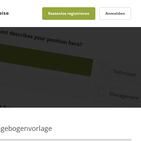
eise
Kostenlos registrieren
Anmelden
agebogenvorlage