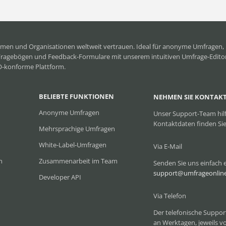
men und Organisationen weltweit vertrauen. Ideal für anonyme Umfrage
Fragebögen und Feedback-Formulare mit unserem intuitiven Umfrage-Editor.
VO-konforme Plattform.
BELIEBTE FUNKTIONEN
NEHMEN SIE KONTAKT
Anonyme Umfragen
Unser Support-Team hilf
Kontaktdaten finden Sie
Mehrsprachige Umfragen
White-Label-Umfragen
Via E-Mail
n
Zusammenarbeit im Team
Senden Sie uns einfach e
support@umfrageonlin
Developer API
Via Telefon
Der telefonische Suppor
an Werktagen, jeweils vo