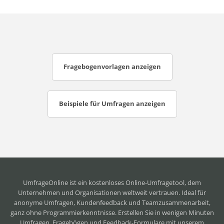
Fragebogenvorlagen anzeigen
Beispiele für Umfragen anzeigen
UmfrageOnline ist ein
kostenloses Online-Umfragetool
, dem
Unternehmen und Organisationen weltweit vertrauen. Ideal für
anonyme Umfragen, Kundenfeedback und Teamzusammenarbeit,
ganz ohne Programmierkenntnisse. Erstellen Sie in wenigen Minuten
Umfragen, Fragebögen und Feedback-Formulare mit unserem