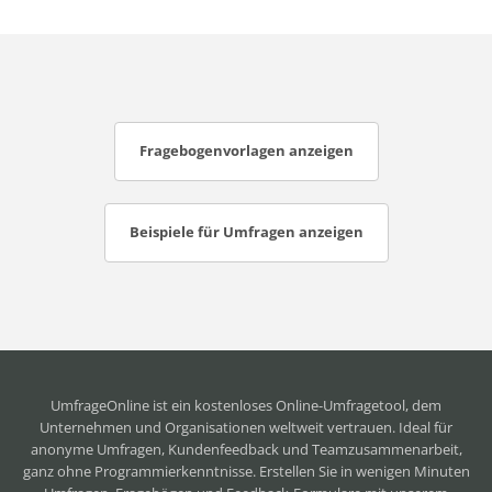
Fragebogenvorlagen anzeigen
Beispiele für Umfragen anzeigen
UmfrageOnline ist ein
kostenloses Online-Umfragetool
, dem
Unternehmen und Organisationen weltweit vertrauen. Ideal für
anonyme Umfragen, Kundenfeedback und Teamzusammenarbeit,
ganz ohne Programmierkenntnisse. Erstellen Sie in wenigen Minuten