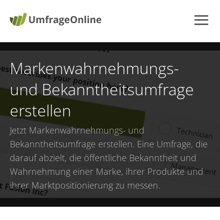
Markenwahrnehmungs-
und Bekanntheitsumfrage
erstellen
Jetzt
Markenwahrnehmungs- und
Bekanntheitsumfrage erstellen
. Eine Umfrage, die
darauf abzielt, die öffentliche Bekanntheit und
Wahrnehmung einer Marke, ihrer Produkte und
ihrer Marktpositionierung zu messen.