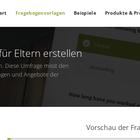
ert
Fragebogenvorlagen
Beispiele
Produkte & Pr
ür Eltern erstellen
n
. Diese Umfrage misst den
tungen und Angebote der
Vorschau der Fr