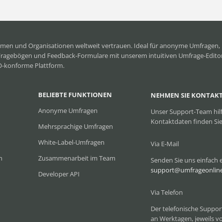
men und Organisationen weltweit vertrauen. Ideal für anonyme Umfrage
Fragebögen und Feedback-Formulare mit unserem intuitiven Umfrage-Editor.
VO-konforme Plattform.
BELIEBTE FUNKTIONEN
NEHMEN SIE KONTAKT
Anonyme Umfragen
Unser Support-Team hilf
Kontaktdaten finden Sie
Mehrsprachige Umfragen
White-Label-Umfragen
Via E-Mail
n
Zusammenarbeit im Team
Senden Sie uns einfach e
support@umfrageonlin
Developer API
Via Telefon
Der telefonische Suppor
an Werktagen, jeweils vo